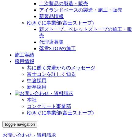
二次製品の製造・販売
アイランドベースの製造・施工・販売
新製品情報
ゆきぐに事業部(富士ストーブ)
薪ストーブ、ペレットストーブの施工・販
売
代理店募集
落雪STOPの施工
施工実績
採用情報
共に働く先輩からのメッセージ
富士コンを詳しく知る
中途採用
新卒採用
本社
コンクリート事業部
ゆきぐに事業部(富士ストーブ)
toggle navigation
お問い合わせ・資料請求