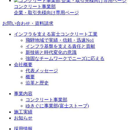
コンクリート事業部
企業・取引先様向け専用ページ
お問い合わせ・資料請求
インフラを支える富士コンクリート工業
飛騨地域で実績・信頼・迅速No1
インフラ基盤を支える責任と貢献
新技術と時代変化の意識
強固なチームワークでニーズに応える
会社概要
代表メッセージ
概要
沿革と歴史
事業内容
コンクリート事業部
ゆきぐに事業部(富士ストーブ)
施工実績
お知らせ
採用情報