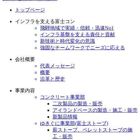
トップページ
インフラを支える富士コン
飛騨地域で実績・信頼・迅速No1
インフラ基盤を支える責任と貢献
新技術と時代変化の意識
強固なチームワークでニーズに応える
会社概要
代表メッセージ
概要
沿革と歴史
事業内容
コンクリート事業部
二次製品の製造・販売
アイランドベースの製造・施工・販売
新製品情報
ゆきぐに事業部(富士ストーブ)
薪ストーブ、ペレットストーブの施
工・販売