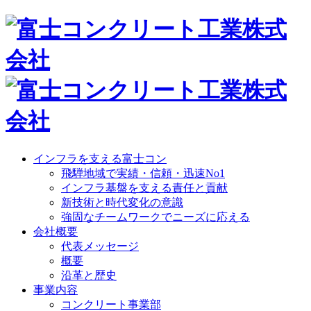
インフラを支える富士コン
飛騨地域で実績・信頼・迅速No1
インフラ基盤を支える責任と貢献
新技術と時代変化の意識
強固なチームワークでニーズに応える
会社概要
代表メッセージ
概要
沿革と歴史
事業内容
コンクリート事業部