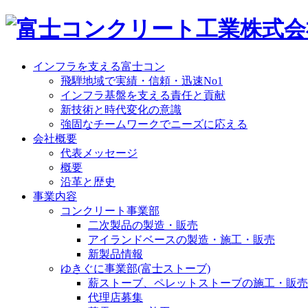
インフラを支える富士コン
飛騨地域で実績・信頼・迅速No1
インフラ基盤を支える責任と貢献
新技術と時代変化の意識
強固なチームワークでニーズに応える
会社概要
代表メッセージ
概要
沿革と歴史
事業内容
コンクリート事業部
二次製品の製造・販売
アイランドベースの製造・施工・販売
新製品情報
ゆきぐに事業部(富士ストーブ)
薪ストーブ、ペレットストーブの施工・販売
代理店募集