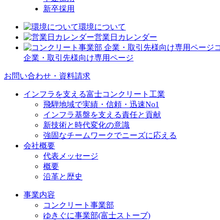
新卒採用
環境について
営業日カレンダー
企業・取引先様向け専用ページ
お問い合わせ・資料請求
インフラを支える富士コンクリート工業
飛騨地域で実績・信頼・迅速No1
インフラ基盤を支える責任と貢献
新技術と時代変化の意識
強固なチームワークでニーズに応える
会社概要
代表メッセージ
概要
沿革と歴史
事業内容
コンクリート事業部
ゆきぐに事業部(富士ストーブ)