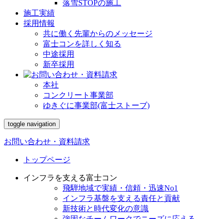
落雪STOPの施工
施工実績
採用情報
共に働く先輩からのメッセージ
富士コンを詳しく知る
中途採用
新卒採用
本社
コンクリート事業部
ゆきぐに事業部(富士ストーブ)
toggle navigation
お問い合わせ・資料請求
トップページ
インフラを支える富士コン
飛騨地域で実績・信頼・迅速No1
インフラ基盤を支える責任と貢献
新技術と時代変化の意識
強固なチームワークでニーズに応える