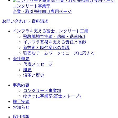
コンクリート事業部
企業・取引先様向け専用ページ
お問い合わせ・資料請求
インフラを支える富士コンクリート工業
飛騨地域で実績・信頼・迅速No1
インフラ基盤を支える責任と貢献
新技術と時代変化の意識
強固なチームワークでニーズに応える
会社概要
代表メッセージ
概要
沿革と歴史
事業内容
コンクリート事業部
ゆきぐに事業部(富士ストーブ)
施工実績
お知らせ
採用情報