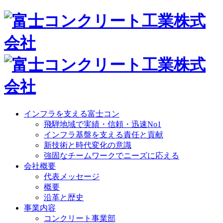
インフラを支える富士コン
飛騨地域で実績・信頼・迅速No1
インフラ基盤を支える責任と貢献
新技術と時代変化の意識
強固なチームワークでニーズに応える
会社概要
代表メッセージ
概要
沿革と歴史
事業内容
コンクリート事業部