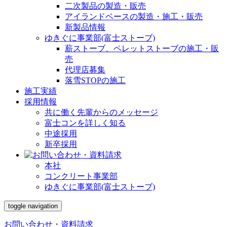
二次製品の製造・販売
アイランドベースの製造・施工・販売
新製品情報
ゆきぐに事業部(富士ストーブ)
薪ストーブ、ペレットストーブの施工・販
売
代理店募集
落雪STOPの施工
施工実績
採用情報
共に働く先輩からのメッセージ
富士コンを詳しく知る
中途採用
新卒採用
本社
コンクリート事業部
ゆきぐに事業部(富士ストーブ)
toggle navigation
お問い合わせ・資料請求