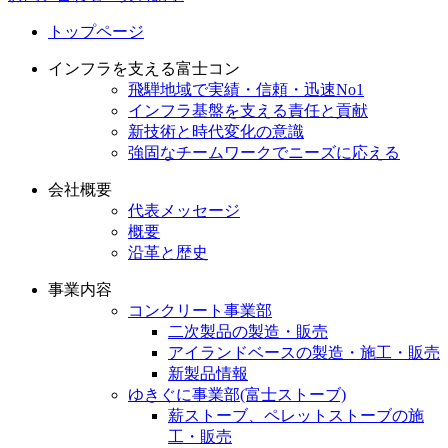
トップページ
インフラを支える富士コン
飛騨地域で実績・信頼・迅速No1
インフラ基盤を支える責任と貢献
新技術と時代変化の意識
強固なチームワークでニーズに応える
会社概要
代表メッセージ
概要
沿革と歴史
事業内容
コンクリート事業部
二次製品の製造・販売
アイランドベースの製造・施工・販売
新製品情報
ゆきぐに事業部(富士ストーブ)
薪ストーブ、ペレットストーブの施
工・販売