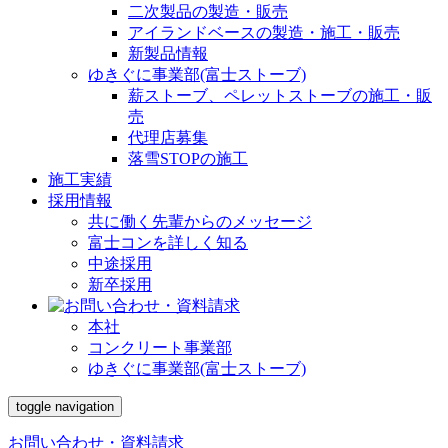
二次製品の製造・販売
アイランドベースの製造・施工・販売
新製品情報
ゆきぐに事業部(富士ストーブ)
薪ストーブ、ペレットストーブの施工・販
売
代理店募集
落雪STOPの施工
施工実績
採用情報
共に働く先輩からのメッセージ
富士コンを詳しく知る
中途採用
新卒採用
本社
コンクリート事業部
ゆきぐに事業部(富士ストーブ)
toggle navigation
お問い合わせ・資料請求