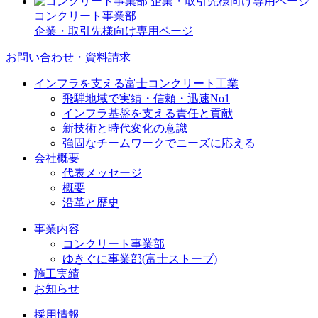
コンクリート事業部
企業・取引先様向け専用ページ
お問い合わせ・資料請求
インフラを支える富士コンクリート工業
飛騨地域で実績・信頼・迅速No1
インフラ基盤を支える責任と貢献
新技術と時代変化の意識
強固なチームワークでニーズに応える
会社概要
代表メッセージ
概要
沿革と歴史
事業内容
コンクリート事業部
ゆきぐに事業部(富士ストーブ)
施工実績
お知らせ
採用情報