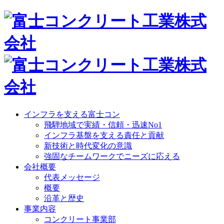
インフラを支える富士コン
飛騨地域で実績・信頼・迅速No1
インフラ基盤を支える責任と貢献
新技術と時代変化の意識
強固なチームワークでニーズに応える
会社概要
代表メッセージ
概要
沿革と歴史
事業内容
コンクリート事業部