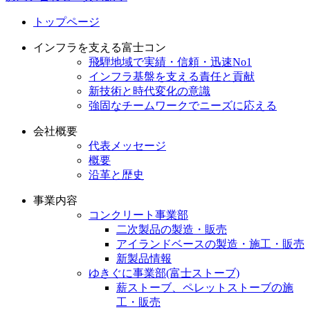
トップページ
インフラを支える富士コン
飛騨地域で実績・信頼・迅速No1
インフラ基盤を支える責任と貢献
新技術と時代変化の意識
強固なチームワークでニーズに応える
会社概要
代表メッセージ
概要
沿革と歴史
事業内容
コンクリート事業部
二次製品の製造・販売
アイランドベースの製造・施工・販売
新製品情報
ゆきぐに事業部(富士ストーブ)
薪ストーブ、ペレットストーブの施
工・販売