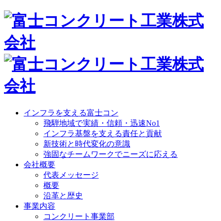
インフラを支える富士コン
飛騨地域で実績・信頼・迅速No1
インフラ基盤を支える責任と貢献
新技術と時代変化の意識
強固なチームワークでニーズに応える
会社概要
代表メッセージ
概要
沿革と歴史
事業内容
コンクリート事業部