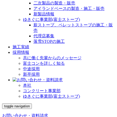
二次製品の製造・販売
アイランドベースの製造・施工・販売
新製品情報
ゆきぐに事業部(富士ストーブ)
薪ストーブ、ペレットストーブの施工・販
売
代理店募集
落雪STOPの施工
施工実績
採用情報
共に働く先輩からのメッセージ
富士コンを詳しく知る
中途採用
新卒採用
本社
コンクリート事業部
ゆきぐに事業部(富士ストーブ)
toggle navigation
お問い合わせ・資料請求