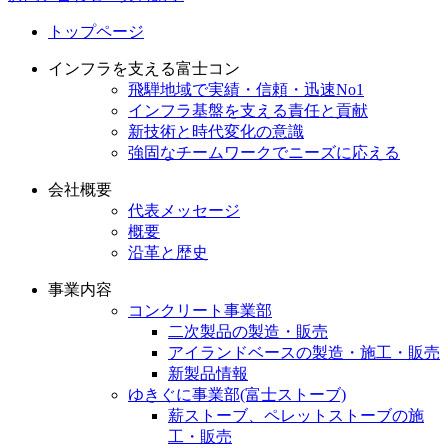
トップページ
インフラを支える富士コン
飛騨地域で実績・信頼・迅速No1
インフラ基盤を支える責任と貢献
新技術と時代変化の意識
強固なチームワークでニーズに応える
会社概要
代表メッセージ
概要
沿革と歴史
事業内容
コンクリート事業部
二次製品の製造・販売
アイランドベースの製造・施工・販売
新製品情報
ゆきぐに事業部(富士ストーブ)
薪ストーブ、ペレットストーブの施
工・販売