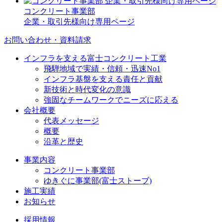
コンクリート事業部
企業・取引先様向け専用ページ
お問い合わせ・資料請求
インフラを支える富士コンクリート工業
飛騨地域で実績・信頼・迅速No1
インフラ基盤を支える責任と貢献
新技術と時代変化の意識
強固なチームワークでニーズに応える
会社概要
代表メッセージ
概要
沿革と歴史
事業内容
コンクリート事業部
ゆきぐに事業部(富士ストーブ)
施工実績
お知らせ
採用情報