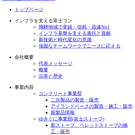
トップページ
インフラを支える富士コン
飛騨地域で実績・信頼・迅速No1
インフラ基盤を支える責任と貢献
新技術と時代変化の意識
強固なチームワークでニーズに応える
会社概要
代表メッセージ
概要
沿革と歴史
事業内容
コンクリート事業部
二次製品の製造・販売
アイランドベースの製造・施工・販売
新製品情報
ゆきぐに事業部(富士ストーブ)
薪ストーブ、ペレットストーブの施
工・販売