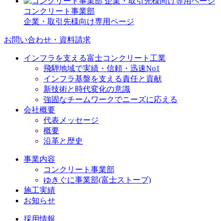
コンクリート事業部
企業・取引先様向け専用ページ
お問い合わせ・資料請求
インフラを支える富士コンクリート工業
飛騨地域で実績・信頼・迅速No1
インフラ基盤を支える責任と貢献
新技術と時代変化の意識
強固なチームワークでニーズに応える
会社概要
代表メッセージ
概要
沿革と歴史
事業内容
コンクリート事業部
ゆきぐに事業部(富士ストーブ)
施工実績
お知らせ
採用情報