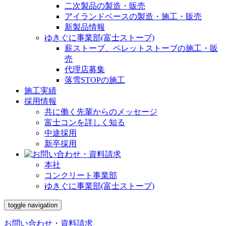
二次製品の製造・販売
アイランドベースの製造・施工・販売
新製品情報
ゆきぐに事業部(富士ストーブ)
薪ストーブ、ペレットストーブの施工・販
売
代理店募集
落雪STOPの施工
施工実績
採用情報
共に働く先輩からのメッセージ
富士コンを詳しく知る
中途採用
新卒採用
本社
コンクリート事業部
ゆきぐに事業部(富士ストーブ)
toggle navigation
お問い合わせ・資料請求