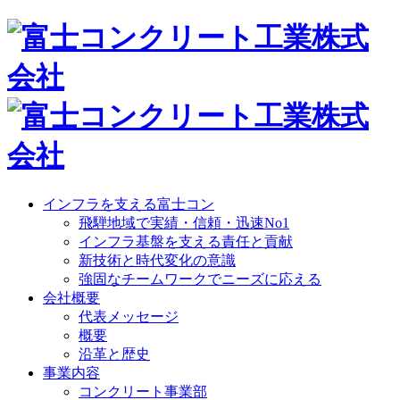
インフラを支える富士コン
飛騨地域で実績・信頼・迅速No1
インフラ基盤を支える責任と貢献
新技術と時代変化の意識
強固なチームワークでニーズに応える
会社概要
代表メッセージ
概要
沿革と歴史
事業内容
コンクリート事業部