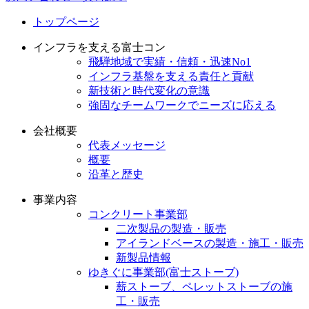
トップページ
インフラを支える富士コン
飛騨地域で実績・信頼・迅速No1
インフラ基盤を支える責任と貢献
新技術と時代変化の意識
強固なチームワークでニーズに応える
会社概要
代表メッセージ
概要
沿革と歴史
事業内容
コンクリート事業部
二次製品の製造・販売
アイランドベースの製造・施工・販売
新製品情報
ゆきぐに事業部(富士ストーブ)
薪ストーブ、ペレットストーブの施
工・販売