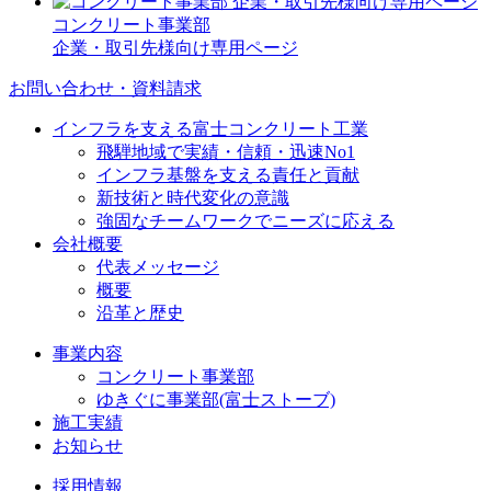
コンクリート事業部
企業・取引先様向け専用ページ
お問い合わせ・資料請求
インフラを支える富士コンクリート工業
飛騨地域で実績・信頼・迅速No1
インフラ基盤を支える責任と貢献
新技術と時代変化の意識
強固なチームワークでニーズに応える
会社概要
代表メッセージ
概要
沿革と歴史
事業内容
コンクリート事業部
ゆきぐに事業部(富士ストーブ)
施工実績
お知らせ
採用情報