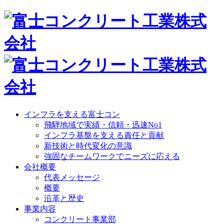
インフラを支える富士コン
飛騨地域で実績・信頼・迅速No1
インフラ基盤を支える責任と貢献
新技術と時代変化の意識
強固なチームワークでニーズに応える
会社概要
代表メッセージ
概要
沿革と歴史
事業内容
コンクリート事業部