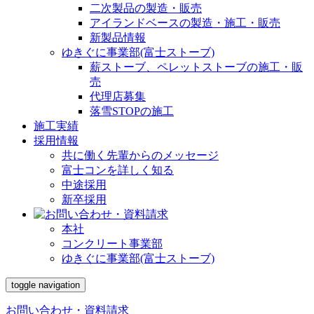
二次製品の製造・販売
アイランドベースの製造・施工・販売
新製品情報
ゆきぐに事業部(富士ストーブ)
薪ストーブ、ペレットストーブの施工・販
売
代理店募集
落雪STOPの施工
施工実績
採用情報
共に働く先輩からのメッセージ
富士コンを詳しく知る
中途採用
新卒採用
本社
コンクリート事業部
ゆきぐに事業部(富士ストーブ)
toggle navigation
お問い合わせ・資料請求