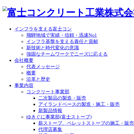
インフラを支える富士コン
飛騨地域で実績・信頼・迅速No1
インフラ基盤を支える責任と貢献
新技術と時代変化の意識
強固なチームワークでニーズに応える
会社概要
代表メッセージ
概要
沿革と歴史
事業内容
コンクリート事業部
二次製品の製造・販売
アイランドベースの製造・施工・販売
新製品情報
ゆきぐに事業部(富士ストーブ)
薪ストーブ、ペレットストーブの施工・販売
代理店募集