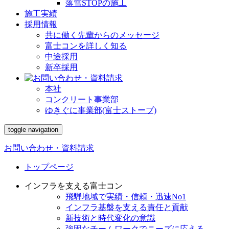
落雪STOPの施工
施工実績
採用情報
共に働く先輩からのメッセージ
富士コンを詳しく知る
中途採用
新卒採用
本社
コンクリート事業部
ゆきぐに事業部(富士ストーブ)
toggle navigation
お問い合わせ・資料請求
トップページ
インフラを支える富士コン
飛騨地域で実績・信頼・迅速No1
インフラ基盤を支える責任と貢献
新技術と時代変化の意識
強固なチームワークでニーズに応える