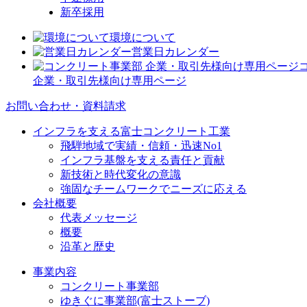
新卒採用
環境について
営業日カレンダー
企業・取引先様向け専用ページ
お問い合わせ・資料請求
インフラを支える富士コンクリート工業
飛騨地域で実績・信頼・迅速No1
インフラ基盤を支える責任と貢献
新技術と時代変化の意識
強固なチームワークでニーズに応える
会社概要
代表メッセージ
概要
沿革と歴史
事業内容
コンクリート事業部
ゆきぐに事業部(富士ストーブ)