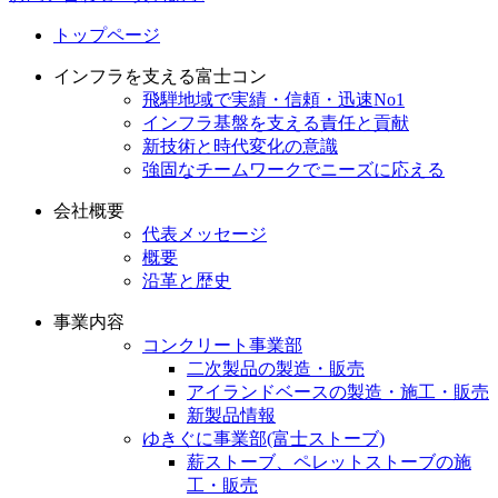
トップページ
インフラを支える富士コン
飛騨地域で実績・信頼・迅速No1
インフラ基盤を支える責任と貢献
新技術と時代変化の意識
強固なチームワークでニーズに応える
会社概要
代表メッセージ
概要
沿革と歴史
事業内容
コンクリート事業部
二次製品の製造・販売
アイランドベースの製造・施工・販売
新製品情報
ゆきぐに事業部(富士ストーブ)
薪ストーブ、ペレットストーブの施
工・販売