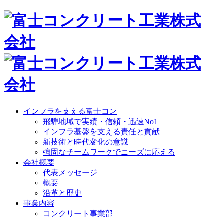
インフラを支える富士コン
飛騨地域で実績・信頼・迅速No1
インフラ基盤を支える責任と貢献
新技術と時代変化の意識
強固なチームワークでニーズに応える
会社概要
代表メッセージ
概要
沿革と歴史
事業内容
コンクリート事業部