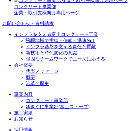
コンクリート事業部
企業・取引先様向け専用ページ
お問い合わせ・資料請求
インフラを支える富士コンクリート工業
飛騨地域で実績・信頼・迅速No1
インフラ基盤を支える責任と貢献
新技術と時代変化の意識
強固なチームワークでニーズに応える
会社概要
代表メッセージ
概要
沿革と歴史
事業内容
コンクリート事業部
ゆきぐに事業部(富士ストーブ)
施工実績
お知らせ
採用情報