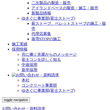
二次製品の製造・販売
アイランドベースの製造・施工・販売
新製品情報
ゆきぐに事業部(富士ストーブ)
薪ストーブ、ペレットストーブの施工・販
売
代理店募集
落雪STOPの施工
施工実績
採用情報
共に働く先輩からのメッセージ
富士コンを詳しく知る
中途採用
新卒採用
本社
コンクリート事業部
ゆきぐに事業部(富士ストーブ)
toggle navigation
お問い合わせ・資料請求