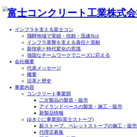
インフラを支える富士コン
飛騨地域で実績・信頼・迅速No1
インフラ基盤を支える責任と貢献
新技術と時代変化の意識
強固なチームワークでニーズに応える
会社概要
代表メッセージ
概要
沿革と歴史
事業内容
コンクリート事業部
二次製品の製造・販売
アイランドベースの製造・施工・販売
新製品情報
ゆきぐに事業部(富士ストーブ)
薪ストーブ、ペレットストーブの施工・販売
代理店募集