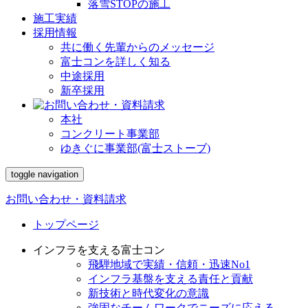
落雪STOPの施工
施工実績
採用情報
共に働く先輩からのメッセージ
富士コンを詳しく知る
中途採用
新卒採用
本社
コンクリート事業部
ゆきぐに事業部(富士ストーブ)
toggle navigation
お問い合わせ・資料請求
トップページ
インフラを支える富士コン
飛騨地域で実績・信頼・迅速No1
インフラ基盤を支える責任と貢献
新技術と時代変化の意識
強固なチームワークでニーズに応える