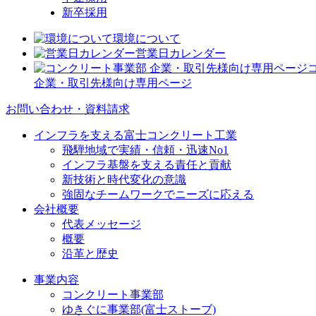
新卒採用
環境について
営業日カレンダー
企業・取引先様向け専用ページ
お問い合わせ・資料請求
インフラを支える富士コンクリート工業
飛騨地域で実績・信頼・迅速No1
インフラ基盤を支える責任と貢献
新技術と時代変化の意識
強固なチームワークでニーズに応える
会社概要
代表メッセージ
概要
沿革と歴史
事業内容
コンクリート事業部
ゆきぐに事業部(富士ストーブ)