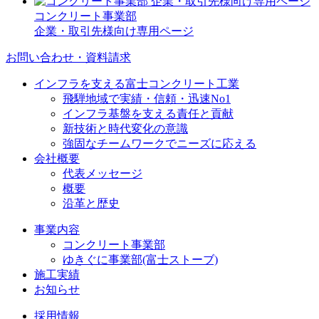
コンクリート事業部
企業・取引先様向け専用ページ
お問い合わせ・資料請求
インフラを支える富士コンクリート工業
飛騨地域で実績・信頼・迅速No1
インフラ基盤を支える責任と貢献
新技術と時代変化の意識
強固なチームワークでニーズに応える
会社概要
代表メッセージ
概要
沿革と歴史
事業内容
コンクリート事業部
ゆきぐに事業部(富士ストーブ)
施工実績
お知らせ
採用情報