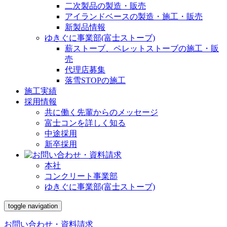
二次製品の製造・販売
アイランドベースの製造・施工・販売
新製品情報
ゆきぐに事業部(富士ストーブ)
薪ストーブ、ペレットストーブの施工・販
売
代理店募集
落雪STOPの施工
施工実績
採用情報
共に働く先輩からのメッセージ
富士コンを詳しく知る
中途採用
新卒採用
本社
コンクリート事業部
ゆきぐに事業部(富士ストーブ)
toggle navigation
お問い合わせ・資料請求