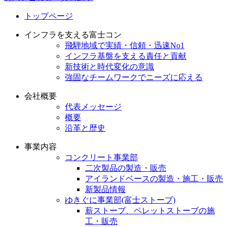
トップページ
インフラを支える富士コン
飛騨地域で実績・信頼・迅速No1
インフラ基盤を支える責任と貢献
新技術と時代変化の意識
強固なチームワークでニーズに応える
会社概要
代表メッセージ
概要
沿革と歴史
事業内容
コンクリート事業部
二次製品の製造・販売
アイランドベースの製造・施工・販売
新製品情報
ゆきぐに事業部(富士ストーブ)
薪ストーブ、ペレットストーブの施
工・販売