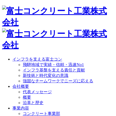
インフラを支える富士コン
飛騨地域で実績・信頼・迅速No1
インフラ基盤を支える責任と貢献
新技術と時代変化の意識
強固なチームワークでニーズに応える
会社概要
代表メッセージ
概要
沿革と歴史
事業内容
コンクリート事業部