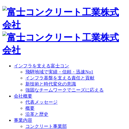
インフラを支える富士コン
飛騨地域で実績・信頼・迅速No1
インフラ基盤を支える責任と貢献
新技術と時代変化の意識
強固なチームワークでニーズに応える
会社概要
代表メッセージ
概要
沿革と歴史
事業内容
コンクリート事業部