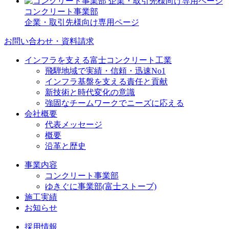
コンクリート事業部
企業・取引先様向け専用ページ
お問い合わせ・資料請求
インフラを支える富士コンクリート工業
飛騨地域で実績・信頼・迅速No1
インフラ基盤を支える責任と貢献
新技術と時代変化の意識
強固なチームワークでニーズに応える
会社概要
代表メッセージ
概要
沿革と歴史
事業内容
コンクリート事業部
ゆきぐに事業部(富士ストーブ)
施工実績
お知らせ
採用情報