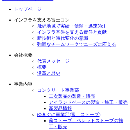
トップページ
インフラを支える富士コン
飛騨地域で実績・信頼・迅速No1
インフラ基盤を支える責任と貢献
新技術と時代変化の意識
強固なチームワークでニーズに応える
会社概要
代表メッセージ
概要
沿革と歴史
事業内容
コンクリート事業部
二次製品の製造・販売
アイランドベースの製造・施工・販売
新製品情報
ゆきぐに事業部(富士ストーブ)
薪ストーブ、ペレットストーブの施
工・販売