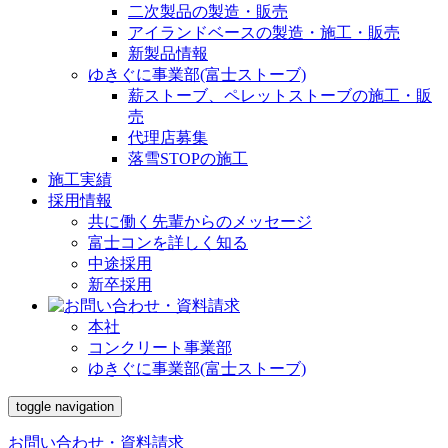
二次製品の製造・販売
アイランドベースの製造・施工・販売
新製品情報
ゆきぐに事業部(富士ストーブ)
薪ストーブ、ペレットストーブの施工・販
売
代理店募集
落雪STOPの施工
施工実績
採用情報
共に働く先輩からのメッセージ
富士コンを詳しく知る
中途採用
新卒採用
本社
コンクリート事業部
ゆきぐに事業部(富士ストーブ)
toggle navigation
お問い合わせ・資料請求