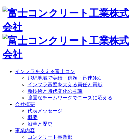
インフラを支える富士コン
飛騨地域で実績・信頼・迅速No1
インフラ基盤を支える責任と貢献
新技術と時代変化の意識
強固なチームワークでニーズに応える
会社概要
代表メッセージ
概要
沿革と歴史
事業内容
コンクリート事業部