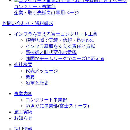
コンクリート事業部
企業・取引先様向け専用ページ
お問い合わせ・資料請求
インフラを支える富士コンクリート工業
飛騨地域で実績・信頼・迅速No1
インフラ基盤を支える責任と貢献
新技術と時代変化の意識
強固なチームワークでニーズに応える
会社概要
代表メッセージ
概要
沿革と歴史
事業内容
コンクリート事業部
ゆきぐに事業部(富士ストーブ)
施工実績
お知らせ
採用情報