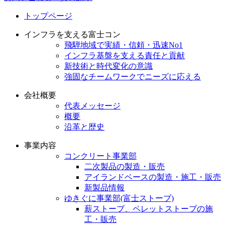
トップページ
インフラを支える富士コン
飛騨地域で実績・信頼・迅速No1
インフラ基盤を支える責任と貢献
新技術と時代変化の意識
強固なチームワークでニーズに応える
会社概要
代表メッセージ
概要
沿革と歴史
事業内容
コンクリート事業部
二次製品の製造・販売
アイランドベースの製造・施工・販売
新製品情報
ゆきぐに事業部(富士ストーブ)
薪ストーブ、ペレットストーブの施
工・販売