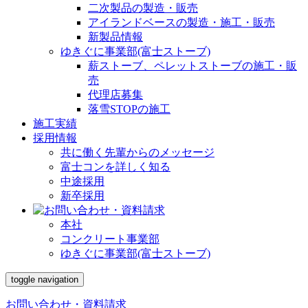
二次製品の製造・販売
アイランドベースの製造・施工・販売
新製品情報
ゆきぐに事業部(富士ストーブ)
薪ストーブ、ペレットストーブの施工・販
売
代理店募集
落雪STOPの施工
施工実績
採用情報
共に働く先輩からのメッセージ
富士コンを詳しく知る
中途採用
新卒採用
本社
コンクリート事業部
ゆきぐに事業部(富士ストーブ)
toggle navigation
お問い合わせ・資料請求