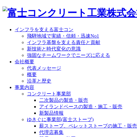
インフラを支える富士コン
飛騨地域で実績・信頼・迅速No1
インフラ基盤を支える責任と貢献
新技術と時代変化の意識
強固なチームワークでニーズに応える
会社概要
代表メッセージ
概要
沿革と歴史
事業内容
コンクリート事業部
二次製品の製造・販売
アイランドベースの製造・施工・販売
新製品情報
ゆきぐに事業部(富士ストーブ)
薪ストーブ、ペレットストーブの施工・販売
代理店募集