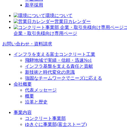
新卒採用
環境について
営業日カレンダー
企業・取引先様向け専用ページ
お問い合わせ・資料請求
インフラを支える富士コンクリート工業
飛騨地域で実績・信頼・迅速No1
インフラ基盤を支える責任と貢献
新技術と時代変化の意識
強固なチームワークでニーズに応える
会社概要
代表メッセージ
概要
沿革と歴史
事業内容
コンクリート事業部
ゆきぐに事業部(富士ストーブ)