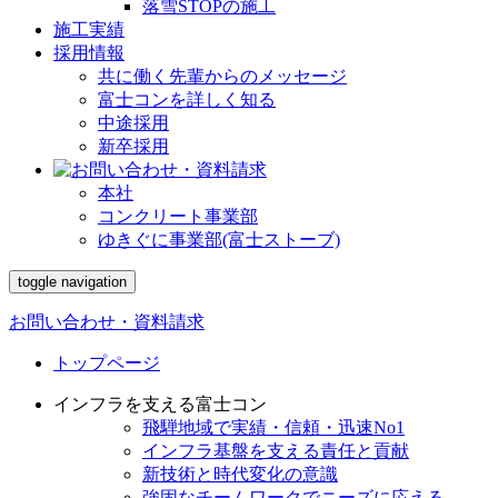
落雪STOPの施工
施工実績
採用情報
共に働く先輩からのメッセージ
富士コンを詳しく知る
中途採用
新卒採用
本社
コンクリート事業部
ゆきぐに事業部(富士ストーブ)
toggle navigation
お問い合わせ・資料請求
トップページ
インフラを支える富士コン
飛騨地域で実績・信頼・迅速No1
インフラ基盤を支える責任と貢献
新技術と時代変化の意識
強固なチームワークでニーズに応える